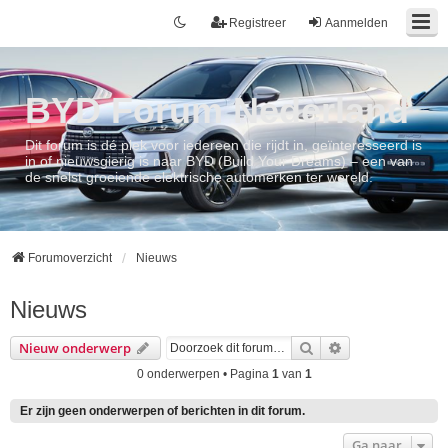
Registreer
Aanmelden
BYD Forum Nederland
Dit forum is dé plek voor iedereen die rijdt in, geïnteresseerd is
in of nieuwsgierig is naar BYD (Build Your Dreams) – een van
de snelst groeiende elektrische automerken ter wereld.
Forumoverzicht
Nieuws
Nieuws
Zoek
Uitgebreid zoek
Nieuw onderwerp
0 onderwerpen • Pagina
1
van
1
Er zijn geen onderwerpen of berichten in dit forum.
Ga naar