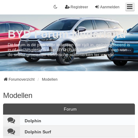
Registreer
Aanmelden
BYD Forum Nederland
Dit forum is dé plek voor iedereen die rijdt in, geïnteresseerd is
in of nieuwsgierig is naar BYD (Build Your Dreams) – een van
de snelst groeiende elektrische automerken ter wereld.
Forumoverzicht
Modellen
Modellen
Forum
Dolphin
Dolphin Surf