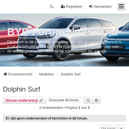
Registreer
Aanmelden
BYD Forum Nederland
Dit forum is dé plek voor iedereen die rijdt in, geïnteresseerd is
in of nieuwsgierig is naar BYD (Build Your Dreams) – een van
de snelst groeiende elektrische automerken ter wereld.
Forumoverzicht
Modellen
Dolphin Surf
Dolphin Surf
Zoek
Uitgebreid zoek
Nieuw onderwerp
0 onderwerpen • Pagina
1
van
1
Er zijn geen onderwerpen of berichten in dit forum.
Ga naar