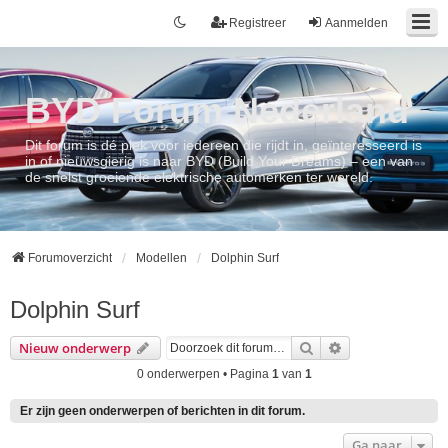
Registreer
Aanmelden
BYD Forum Nederland
Dit forum is dé plek voor iedereen die rijdt in, geïnteresseerd is
in of nieuwsgierig is naar BYD (Build Your Dreams) – een van
de snelst groeiende elektrische automerken ter wereld.
Forumoverzicht
Modellen
Dolphin Surf
Dolphin Surf
Zoek
Uitgebreid zoek
Nieuw onderwerp
0 onderwerpen • Pagina
1
van
1
Er zijn geen onderwerpen of berichten in dit forum.
Ga naar