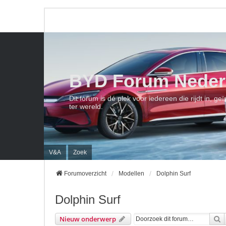
BYD Forum Neder
Dit forum is dé plek voor iedereen die rijdt in, 
ter wereld.
V&A
Zoek
Forumoverzicht
Modellen
Dolphin Surf
Dolphin Surf
Z
Nieuw onderwerp