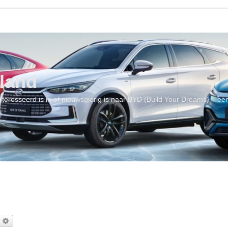
land
geïnteresseerd is in of nieuwsgierig is naar BYD (Build Your Dreams) – 
oek
Uitgebreid zoeken