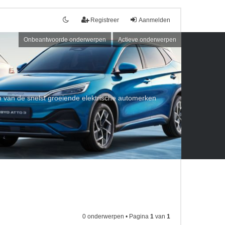
Registreer
Aanmelden
Onbeantwoorde onderwerpen
Actieve onderwerpen
een van de snelst groeiende elektrische automerken
0 onderwerpen • Pagina
1
van
1