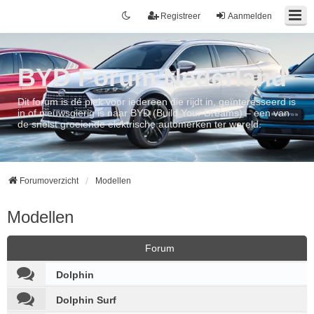
Registreer
Aanmelden
BYD Forum Nederland
Dit forum is dé plek voor iedereen die rijdt in, geïnteresseerd is
in of nieuwsgierig is naar BYD (Build Your Dreams) – een van
de snelst groeiende elektrische automerken ter wereld.
Forumoverzicht
Modellen
Modellen
Forum
Dolphin
Dolphin Surf