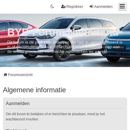
Registreer
Aanmelden
BYD Forum Nederland
Dit forum is dé plek voor iedereen die rijdt in, geïnteresseerd is
in of nieuwsgierig is naar BYD (Build Your Dreams) – een van
de snelst groeiende elektrische automerken ter wereld.
Forumoverzicht
Algemene informatie
Aanmelden
Om dit forum te bekijken of er berichten te plaatsen, moet je het
wachtwoord invullen.