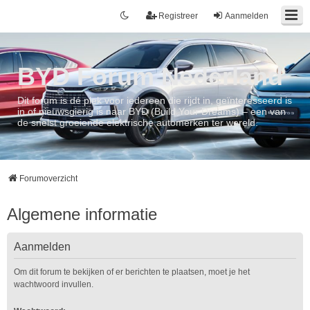
Registreer
Aanmelden
BYD Forum Nederland
Dit forum is dé plek voor iedereen die rijdt in, geïnteresseerd is
in of nieuwsgierig is naar BYD (Build Your Dreams) – een van
de snelst groeiende elektrische automerken ter wereld.
Forumoverzicht
Algemene informatie
Aanmelden
Om dit forum te bekijken of er berichten te plaatsen, moet je het
wachtwoord invullen.