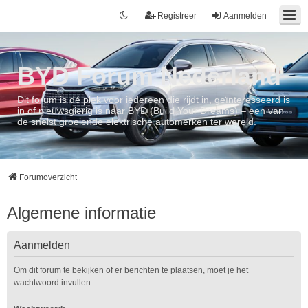
Registreer
Aanmelden
BYD Forum Nederland
Dit forum is dé plek voor iedereen die rijdt in, geïnteresseerd is
in of nieuwsgierig is naar BYD (Build Your Dreams) – een van
de snelst groeiende elektrische automerken ter wereld.
Forumoverzicht
Algemene informatie
Aanmelden
Om dit forum te bekijken of er berichten te plaatsen, moet je het
wachtwoord invullen.