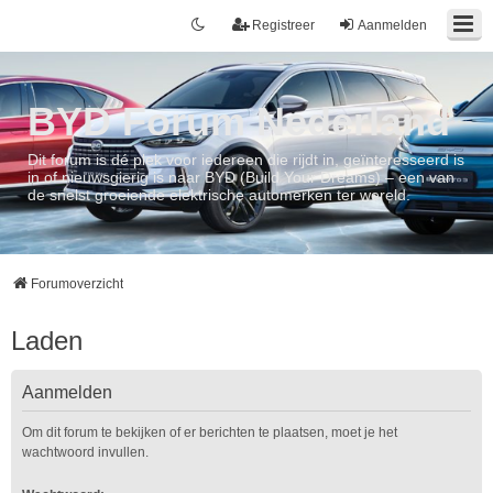
Registreer
Aanmelden
BYD Forum Nederland
Dit forum is dé plek voor iedereen die rijdt in, geïnteresseerd is
in of nieuwsgierig is naar BYD (Build Your Dreams) – een van
de snelst groeiende elektrische automerken ter wereld.
Forumoverzicht
Laden
Aanmelden
Om dit forum te bekijken of er berichten te plaatsen, moet je het
wachtwoord invullen.