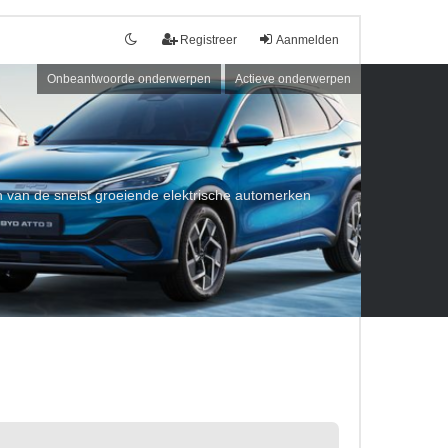
Registreer
Aanmelden
Onbeantwoorde onderwerpen
Actieve onderwerpen
een van de snelst groeiende elektrische automerken