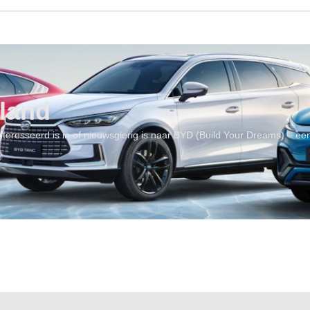
land
geïnteresseerd is in of nieuwsgierig is naar BYD (Build Your Dreams) – 