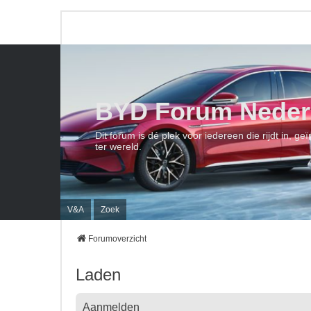
BYD Forum Neder
Dit forum is dé plek voor iedereen die rijdt in, 
ter wereld.
V&A
Zoek
Forumoverzicht
Laden
Aanmelden