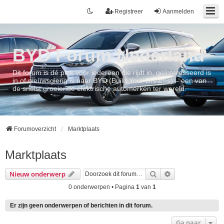
Registreer
Aanmelden
BYD Forum Nederland
Dit forum is dé plek voor iedereen die rijdt in, geïnteresseerd is
in of nieuwsgierig is naar BYD (Build Your Dreams) – een van
de snelst groeiende elektrische automerken ter wereld.
Forumoverzicht
Marktplaats
Marktplaats
Zoek
Uitgebreid zoek
Nieuw onderwerp
0 onderwerpen • Pagina
1
van
1
Er zijn geen onderwerpen of berichten in dit forum.
Ga naar