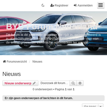
Registreer
Aanmelden
BYD Forum Nederland
Dit forum is dé plek voor iedereen die rijdt in, geïnteresseerd is
in of nieuwsgierig is naar BYD (Build Your Dreams) – een van
de snelst groeiende elektrische automerken ter wereld.
Forumoverzicht
Nieuws
Nieuws
Zoek
Uitgebreid zoek
Nieuw onderwerp
0 onderwerpen • Pagina
1
van
1
Er zijn geen onderwerpen of berichten in dit forum.
Ga naar