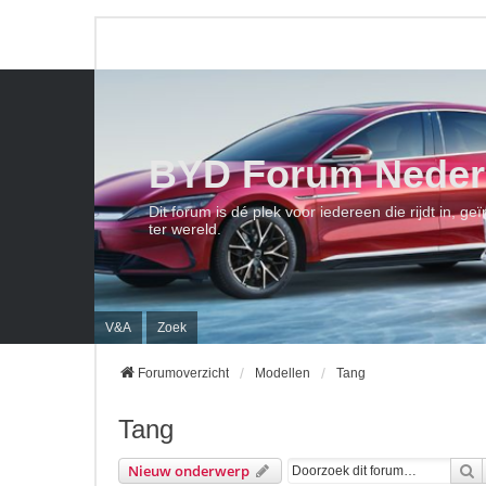
BYD Forum Neder
Dit forum is dé plek voor iedereen die rijdt in, 
ter wereld.
V&A
Zoek
Forumoverzicht
Modellen
Tang
Tang
Z
Nieuw onderwerp