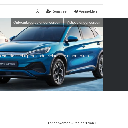
Registreer
Aanmelden
Onbeantwoorde onderwerpen
Actieve onderwerpen
een van de snelst groeiende elektrische automerken
0 onderwerpen • Pagina
1
van
1