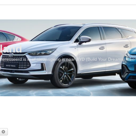
land
geïnteresseerd is in of nieuwsgierig is naar BYD (Build Your Dreams) – 
oek
Uitgebreid zoeken