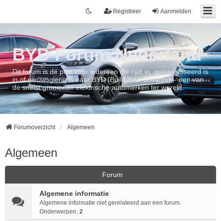
Registreer
Aanmelden
BYD Forum Nederland
Dit forum is dé plek voor iedereen die rijdt in, geïnteresseerd is
in of nieuwsgierig is naar BYD (Build Your Dreams) – een van
de snelst groeiende elektrische automerken ter wereld.
Forumoverzicht
Algemeen
Algemeen
Forum
Algemene informatie
Algemene informatie niet gerelateerd aan een forum.
Onderwerpen:
2