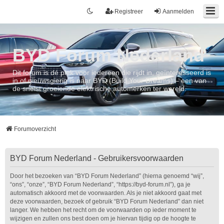
Registreer
Aanmelden
BYD Forum Nederland
Dit forum is dé plek voor iedereen die rijdt in, geïnteresseerd is
in of nieuwsgierig is naar BYD (Build Your Dreams) – een van
de snelst groeiende elektrische automerken ter wereld.
Forumoverzicht
BYD Forum Nederland - Gebruikersvoorwaarden
Door het bezoeken van “BYD Forum Nederland” (hierna genoemd “wij”,
“ons”, “onze”, “BYD Forum Nederland”, “https://byd-forum.nl”), ga je
automatisch akkoord met de voorwaarden. Als je niet akkoord gaat met
deze voorwaarden, bezoek of gebruik “BYD Forum Nederland” dan niet
langer. We hebben het recht om de voorwaarden op ieder moment te
wijzigen en zullen ons best doen om je hiervan tijdig op de hoogte te