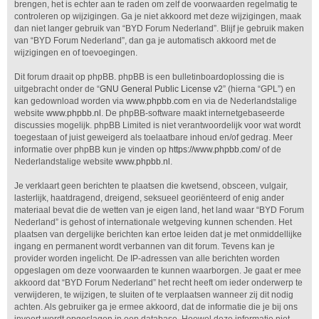
brengen, het is echter aan te raden om zelf de voorwaarden regelmatig te
controleren op wijzigingen. Ga je niet akkoord met deze wijzigingen, maak
dan niet langer gebruik van “BYD Forum Nederland”. Blijf je gebruik maken
van “BYD Forum Nederland”, dan ga je automatisch akkoord met de
wijzigingen en of toevoegingen.
Dit forum draait op phpBB. phpBB is een bulletinboardoplossing die is
uitgebracht onder de “
GNU General Public License v2
” (hierna “GPL”) en
kan gedownload worden via
www.phpbb.com
en via de Nederlandstalige
website
www.phpbb.nl
. De phpBB-software maakt internetgebaseerde
discussies mogelijk. phpBB Limited is niet verantwoordelijk voor wat wordt
toegestaan of juist geweigerd als toelaatbare inhoud en/of gedrag. Meer
informatie over phpBB kun je vinden op
https://www.phpbb.com/
of de
Nederlandstalige website
www.phpbb.nl
.
Je verklaart geen berichten te plaatsen die kwetsend, obsceen, vulgair,
lasterlijk, haatdragend, dreigend, seksueel georiënteerd of enig ander
materiaal bevat die de wetten van je eigen land, het land waar “BYD Forum
Nederland” is gehost of internationale wetgeving kunnen schenden. Het
plaatsen van dergelijke berichten kan ertoe leiden dat je met onmiddellijke
ingang en permanent wordt verbannen van dit forum. Tevens kan je
provider worden ingelicht. De IP-adressen van alle berichten worden
opgeslagen om deze voorwaarden te kunnen waarborgen. Je gaat er mee
akkoord dat “BYD Forum Nederland” het recht heeft om ieder onderwerp te
verwijderen, te wijzigen, te sluiten of te verplaatsen wanneer zij dit nodig
achten. Als gebruiker ga je ermee akkoord, dat de informatie die je bij ons