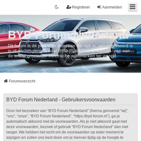
Registreer
Aanmelden
BYD Forum Nederland
Dit forum is dé plek voor iedereen die rijdt in, geïnteresseerd is
in of nieuwsgierig is naar BYD (Build Your Dreams) – een van
de snelst groeiende elektrische automerken ter wereld.
Forumoverzicht
BYD Forum Nederland - Gebruikersvoorwaarden
Door het bezoeken van “BYD Forum Nederland” (hierna genoemd “wij”,
“ons”, “onze”, “BYD Forum Nederland”, “https://byd-forum.nl”), ga je
automatisch akkoord met de voorwaarden. Als je niet akkoord gaat met
deze voorwaarden, bezoek of gebruik “BYD Forum Nederland” dan niet
langer. We hebben het recht om de voorwaarden op ieder moment te
wijzigen en zullen ons best doen om je hiervan tijdig op de hoogte te