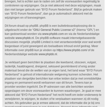
brengen, het is echter aan te raden om zelf de voorwaarden regelmatig te
controleren op wijzigingen. Ga je niet akkoord met deze wijzigingen, maak
dan niet langer gebruik van “BYD Forum Nederland”. Blijf je gebruik maken
van “BYD Forum Nederland”, dan ga je automatisch akkoord met de
wijzigingen en of toevoegingen.
Dit forum draait op phpBB. phpBB is een bulletinboardoplossing die is
uitgebracht onder de “
GNU General Public License v2
” (hierna “GPL”) en
kan gedownload worden via
www.phpbb.com
en via de Nederlandstalige
website
www.phpbb.nl
. De phpBB-software maakt internetgebaseerde
discussies mogelijk. phpBB Limited is niet verantwoordelijk voor wat wordt
toegestaan of juist geweigerd als toelaatbare inhoud en/of gedrag. Meer
informatie over phpBB kun je vinden op
https://www.phpbb.com/
of de
Nederlandstalige website
www.phpbb.nl
.
Je verklaart geen berichten te plaatsen die kwetsend, obsceen, vulgair,
lasterlijk, haatdragend, dreigend, seksueel georiënteerd of enig ander
materiaal bevat die de wetten van je eigen land, het land waar “BYD Forum
Nederland” is gehost of internationale wetgeving kunnen schenden. Het
plaatsen van dergelijke berichten kan ertoe leiden dat je met onmiddellijke
ingang en permanent wordt verbannen van dit forum. Tevens kan je
provider worden ingelicht. De IP-adressen van alle berichten worden
opgeslagen om deze voorwaarden te kunnen waarborgen. Je gaat er mee
akkoord dat “BYD Forum Nederland” het recht heeft om ieder onderwerp te
verwijderen, te wijzigen, te sluiten of te verplaatsen wanneer zij dit nodig
achten. Als gebruiker ga je ermee akkoord, dat de informatie die je bij ons