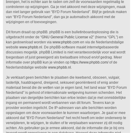
brengen, het is echter aan te raden om zelf de voorwaarden regelmatig te
controleren op wijzigingen. Ga je niet akkoord met deze wijzigingen, maak
dan niet langer gebruik van “BYD Forum Nederland”. Blijf je gebruik maken
van “BYD Forum Nederland”, dan ga je automatisch akkoord met de
wijzigingen en of toevoegingen.
Dit forum draait op phpBB. phpBB is een bulletinboardoplossing die is
uitgebracht onder de “
GNU General Public License v2
” (hierna “GPL”) en
kan gedownload worden via
www.phpbb.com
en via de Nederlandstalige
website
www.phpbb.nl
. De phpBB-software maakt internetgebaseerde
discussies mogelijk. phpBB Limited is niet verantwoordelijk voor wat wordt
toegestaan of juist geweigerd als toelaatbare inhoud en/of gedrag. Meer
informatie over phpBB kun je vinden op
https://www.phpbb.com/
of de
Nederlandstalige website
www.phpbb.nl
.
Je verklaart geen berichten te plaatsen die kwetsend, obsceen, vulgair,
lasterlijk, haatdragend, dreigend, seksueel georiënteerd of enig ander
materiaal bevat die de wetten van je eigen land, het land waar “BYD Forum
Nederland” is gehost of internationale wetgeving kunnen schenden. Het
plaatsen van dergelijke berichten kan ertoe leiden dat je met onmiddellijke
ingang en permanent wordt verbannen van dit forum. Tevens kan je
provider worden ingelicht. De IP-adressen van alle berichten worden
opgeslagen om deze voorwaarden te kunnen waarborgen. Je gaat er mee
akkoord dat “BYD Forum Nederland” het recht heeft om ieder onderwerp te
verwijderen, te wijzigen, te sluiten of te verplaatsen wanneer zij dit nodig
achten. Als gebruiker ga je ermee akkoord, dat de informatie die je bij ons