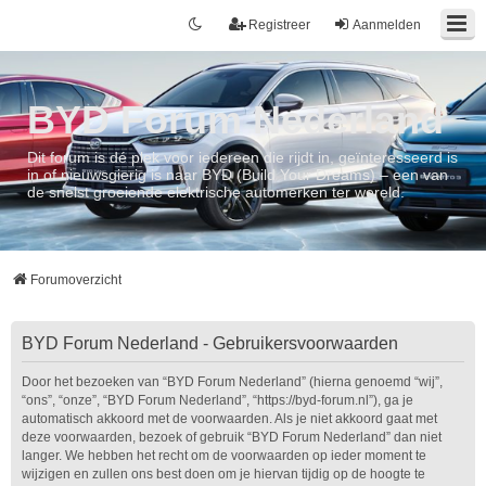
Registreer
Aanmelden
BYD Forum Nederland
Dit forum is dé plek voor iedereen die rijdt in, geïnteresseerd is
in of nieuwsgierig is naar BYD (Build Your Dreams) – een van
de snelst groeiende elektrische automerken ter wereld.
Forumoverzicht
BYD Forum Nederland - Gebruikersvoorwaarden
Door het bezoeken van “BYD Forum Nederland” (hierna genoemd “wij”,
“ons”, “onze”, “BYD Forum Nederland”, “https://byd-forum.nl”), ga je
automatisch akkoord met de voorwaarden. Als je niet akkoord gaat met
deze voorwaarden, bezoek of gebruik “BYD Forum Nederland” dan niet
langer. We hebben het recht om de voorwaarden op ieder moment te
wijzigen en zullen ons best doen om je hiervan tijdig op de hoogte te