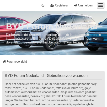
Registreer
Aanmelden
BYD Forum Nederland
Dit forum is dé plek voor iedereen die rijdt in, geïnteresseerd is
in of nieuwsgierig is naar BYD (Build Your Dreams) – een van
de snelst groeiende elektrische automerken ter wereld.
Forumoverzicht
BYD Forum Nederland - Gebruikersvoorwaarden
Door het bezoeken van “BYD Forum Nederland” (hierna genoemd “wij”,
“ons”, “onze”, “BYD Forum Nederland”, “https://byd-forum.nl”), ga je
automatisch akkoord met de voorwaarden. Als je niet akkoord gaat met
deze voorwaarden, bezoek of gebruik “BYD Forum Nederland” dan niet
langer. We hebben het recht om de voorwaarden op ieder moment te
wijzigen en zullen ons best doen om je hiervan tijdig op de hoogte te