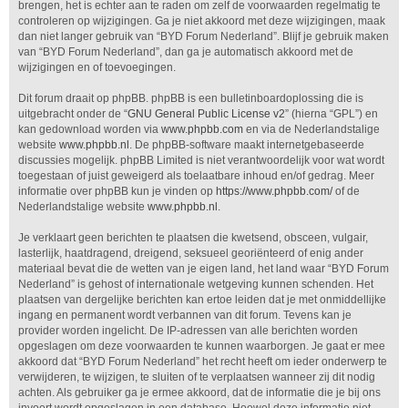
brengen, het is echter aan te raden om zelf de voorwaarden regelmatig te
controleren op wijzigingen. Ga je niet akkoord met deze wijzigingen, maak
dan niet langer gebruik van “BYD Forum Nederland”. Blijf je gebruik maken
van “BYD Forum Nederland”, dan ga je automatisch akkoord met de
wijzigingen en of toevoegingen.
Dit forum draait op phpBB. phpBB is een bulletinboardoplossing die is
uitgebracht onder de “
GNU General Public License v2
” (hierna “GPL”) en
kan gedownload worden via
www.phpbb.com
en via de Nederlandstalige
website
www.phpbb.nl
. De phpBB-software maakt internetgebaseerde
discussies mogelijk. phpBB Limited is niet verantwoordelijk voor wat wordt
toegestaan of juist geweigerd als toelaatbare inhoud en/of gedrag. Meer
informatie over phpBB kun je vinden op
https://www.phpbb.com/
of de
Nederlandstalige website
www.phpbb.nl
.
Je verklaart geen berichten te plaatsen die kwetsend, obsceen, vulgair,
lasterlijk, haatdragend, dreigend, seksueel georiënteerd of enig ander
materiaal bevat die de wetten van je eigen land, het land waar “BYD Forum
Nederland” is gehost of internationale wetgeving kunnen schenden. Het
plaatsen van dergelijke berichten kan ertoe leiden dat je met onmiddellijke
ingang en permanent wordt verbannen van dit forum. Tevens kan je
provider worden ingelicht. De IP-adressen van alle berichten worden
opgeslagen om deze voorwaarden te kunnen waarborgen. Je gaat er mee
akkoord dat “BYD Forum Nederland” het recht heeft om ieder onderwerp te
verwijderen, te wijzigen, te sluiten of te verplaatsen wanneer zij dit nodig
achten. Als gebruiker ga je ermee akkoord, dat de informatie die je bij ons