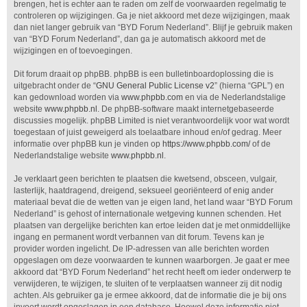
brengen, het is echter aan te raden om zelf de voorwaarden regelmatig te
controleren op wijzigingen. Ga je niet akkoord met deze wijzigingen, maak
dan niet langer gebruik van “BYD Forum Nederland”. Blijf je gebruik maken
van “BYD Forum Nederland”, dan ga je automatisch akkoord met de
wijzigingen en of toevoegingen.
Dit forum draait op phpBB. phpBB is een bulletinboardoplossing die is
uitgebracht onder de “
GNU General Public License v2
” (hierna “GPL”) en
kan gedownload worden via
www.phpbb.com
en via de Nederlandstalige
website
www.phpbb.nl
. De phpBB-software maakt internetgebaseerde
discussies mogelijk. phpBB Limited is niet verantwoordelijk voor wat wordt
toegestaan of juist geweigerd als toelaatbare inhoud en/of gedrag. Meer
informatie over phpBB kun je vinden op
https://www.phpbb.com/
of de
Nederlandstalige website
www.phpbb.nl
.
Je verklaart geen berichten te plaatsen die kwetsend, obsceen, vulgair,
lasterlijk, haatdragend, dreigend, seksueel georiënteerd of enig ander
materiaal bevat die de wetten van je eigen land, het land waar “BYD Forum
Nederland” is gehost of internationale wetgeving kunnen schenden. Het
plaatsen van dergelijke berichten kan ertoe leiden dat je met onmiddellijke
ingang en permanent wordt verbannen van dit forum. Tevens kan je
provider worden ingelicht. De IP-adressen van alle berichten worden
opgeslagen om deze voorwaarden te kunnen waarborgen. Je gaat er mee
akkoord dat “BYD Forum Nederland” het recht heeft om ieder onderwerp te
verwijderen, te wijzigen, te sluiten of te verplaatsen wanneer zij dit nodig
achten. Als gebruiker ga je ermee akkoord, dat de informatie die je bij ons