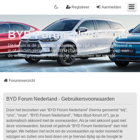
Registreer
Aanmelden
BYD Forum Nederland
Dit forum is dé plek voor iedereen die rijdt in, geïnteresseerd is
in of nieuwsgierig is naar BYD (Build Your Dreams) – een van
de snelst groeiende elektrische automerken ter wereld.
Forumoverzicht
BYD Forum Nederland - Gebruikersvoorwaarden
Door het bezoeken van “BYD Forum Nederland” (hierna genoemd “wij”,
“ons”, “onze”, “BYD Forum Nederland”, “https://byd-forum.nl”), ga je
automatisch akkoord met de voorwaarden. Als je niet akkoord gaat met
deze voorwaarden, bezoek of gebruik “BYD Forum Nederland” dan niet
langer. We hebben het recht om de voorwaarden op ieder moment te
wijzigen en zullen ons best doen om je hiervan tijdig op de hoogte te