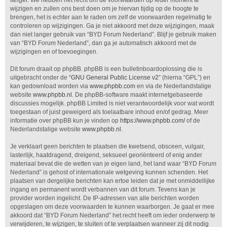
langer. We hebben het recht om de voorwaarden op ieder moment te
wijzigen en zullen ons best doen om je hiervan tijdig op de hoogte te
brengen, het is echter aan te raden om zelf de voorwaarden regelmatig te
controleren op wijzigingen. Ga je niet akkoord met deze wijzigingen, maak
dan niet langer gebruik van “BYD Forum Nederland”. Blijf je gebruik maken
van “BYD Forum Nederland”, dan ga je automatisch akkoord met de
wijzigingen en of toevoegingen.
Dit forum draait op phpBB. phpBB is een bulletinboardoplossing die is
uitgebracht onder de “
GNU General Public License v2
” (hierna “GPL”) en
kan gedownload worden via
www.phpbb.com
en via de Nederlandstalige
website
www.phpbb.nl
. De phpBB-software maakt internetgebaseerde
discussies mogelijk. phpBB Limited is niet verantwoordelijk voor wat wordt
toegestaan of juist geweigerd als toelaatbare inhoud en/of gedrag. Meer
informatie over phpBB kun je vinden op
https://www.phpbb.com/
of de
Nederlandstalige website
www.phpbb.nl
.
Je verklaart geen berichten te plaatsen die kwetsend, obsceen, vulgair,
lasterlijk, haatdragend, dreigend, seksueel georiënteerd of enig ander
materiaal bevat die de wetten van je eigen land, het land waar “BYD Forum
Nederland” is gehost of internationale wetgeving kunnen schenden. Het
plaatsen van dergelijke berichten kan ertoe leiden dat je met onmiddellijke
ingang en permanent wordt verbannen van dit forum. Tevens kan je
provider worden ingelicht. De IP-adressen van alle berichten worden
opgeslagen om deze voorwaarden te kunnen waarborgen. Je gaat er mee
akkoord dat “BYD Forum Nederland” het recht heeft om ieder onderwerp te
verwijderen, te wijzigen, te sluiten of te verplaatsen wanneer zij dit nodig