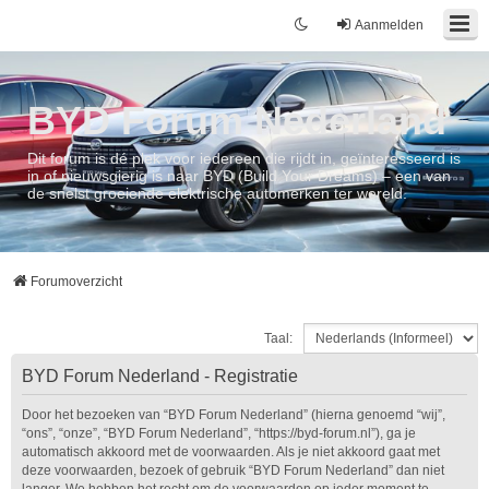
Aanmelden
BYD Forum Nederland
Dit forum is dé plek voor iedereen die rijdt in, geïnteresseerd is
in of nieuwsgierig is naar BYD (Build Your Dreams) – een van
de snelst groeiende elektrische automerken ter wereld.
Forumoverzicht
Taal:
BYD Forum Nederland - Registratie
Door het bezoeken van “BYD Forum Nederland” (hierna genoemd “wij”,
“ons”, “onze”, “BYD Forum Nederland”, “https://byd-forum.nl”), ga je
automatisch akkoord met de voorwaarden. Als je niet akkoord gaat met
deze voorwaarden, bezoek of gebruik “BYD Forum Nederland” dan niet