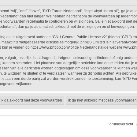
d “wij”, “ons”, “onze”, “BYD Forum Nederland”, “https://byd-forum.nl”), ga je aut
derland” dan niet langer. We hebben het recht om de voorwaarden op ieder moment
 de voorwaarden regelmatig te controleren op wijzigingen. Ga je niet akkoord met 
derland”, dan ga je automatisch akkoord met de wijzigingen en of toevoegingen.
ng die is uitgebracht onder de “
GNU General Public License v2
” (hierna “GPL”) 
 maakt internetgebaseerde discussies mogelijk. phpBB Limited is niet verantwoordel
B kun je vinden op
https://www.phpbb.com/
of de Nederlandstalige website
www.php
n, vulgair, lasterlijk, haatdragend, dreigend, seksueel georiënteerd of enig ander m
g kunnen schenden. Het plaatsen van dergelijke berichten kan ertoe leiden dat j
-adressen van alle berichten worden opgeslagen om deze voorwaarden te kunnen w
te wijzigen, te sluiten of te verplaatsen wanneer zij dit nodig achten. Als gebruiker
niet aan een derde partij zal worden verstrekt zónder je toestemming, kan “BYD 
gegevens vrijkomen.
Forumoverzicht