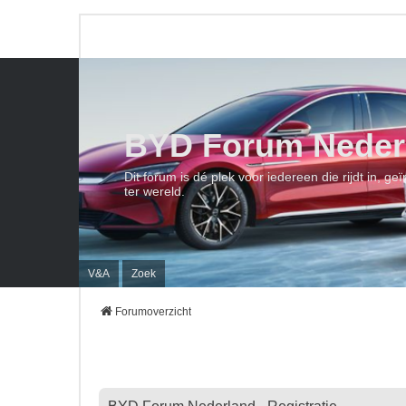
BYD Forum Neder
Dit forum is dé plek voor iedereen die rijdt in, 
ter wereld.
V&A
Zoek
Forumoverzicht