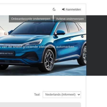
Aanmelden
Onbeantwoorde onderwerpen
Actieve onderwerpen
een van de snelst groeiende elektrische automerken
Taal: