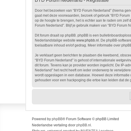
BYD Forum Nederland - Registratie
Door het bezoeken van “BYD Forum Nederland” (hierna genoem
gaat met deze voorwaarden, bezoek of gebruik “BYD Forum Ne
op de hoogte te brengen, het is echter aan te raden om zelf
Forum Nederland”. Blijf je gebruik maken van “BYD Forum Ne
Dit forum draait op phpBB. phpBB is een bulletinboardoplossi
Nederlandstalige website
www.phpbb.nl
. De phpBB-software
toelaatbare inhoud en/of gedrag. Meer informatie over phpB
Je verklaart geen berichten te plaatsen die kwetsend, obscee
“BYD Forum Nederland” is gehost of internationale wetgevin
dit forum. Tevens kan je provider worden ingelicht. De IP
Nederland” het recht heeft om ieder onderwerp te verwijderen, 
wordt opgeslagen in een database. Hoewel deze informatie 
gehouden voor een hackpoging die ertoe kan leiden dat de 
Powered by
phpBB
® Forum Software © phpBB Limited
Nederlandse vertaling door
phpBB.nl
.