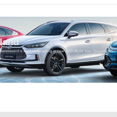
land
geïnteresseerd is in of nieuwsgierig is naar BYD (Build Your Dreams) – 