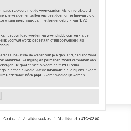
omatisch akkoord met de voorwaarden. Als je niet akkoord
 te wijzigen en zullen ons best doen om je hiervan tijdig
deze wijzigingen, maak dan niet langer gebruik van “BYD
en kan gedownload worden via
www.phpbb.com
en via de
ijk voor wat wordt toegestaan of juist geweigerd als
bb.nl
.
ateriaal bevat die de wetten van je eigen land, het land waar
e met onmiddellijke ingang en permanent wordt verbannen van
aarborgen. Je gaat er mee akkoord dat “BYD Forum
 ga je ermee akkoord, dat de informatie die je bij ons invoert
Forum Nederland” nóch phpBB verantwoordelijk worden
Contact
Verwijder cookies
Alle tijden zijn
UTC+02:00