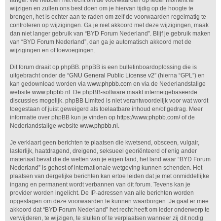
langer. We hebben het recht om de voorwaarden op ieder moment te
wijzigen en zullen ons best doen om je hiervan tijdig op de hoogte te
brengen, het is echter aan te raden om zelf de voorwaarden regelmatig te
controleren op wijzigingen. Ga je niet akkoord met deze wijzigingen, maak
dan niet langer gebruik van “BYD Forum Nederland”. Blijf je gebruik maken
van “BYD Forum Nederland”, dan ga je automatisch akkoord met de
wijzigingen en of toevoegingen.
Dit forum draait op phpBB. phpBB is een bulletinboardoplossing die is
uitgebracht onder de “
GNU General Public License v2
” (hierna “GPL”) en
kan gedownload worden via
www.phpbb.com
en via de Nederlandstalige
website
www.phpbb.nl
. De phpBB-software maakt internetgebaseerde
discussies mogelijk. phpBB Limited is niet verantwoordelijk voor wat wordt
toegestaan of juist geweigerd als toelaatbare inhoud en/of gedrag. Meer
informatie over phpBB kun je vinden op
https://www.phpbb.com/
of de
Nederlandstalige website
www.phpbb.nl
.
Je verklaart geen berichten te plaatsen die kwetsend, obsceen, vulgair,
lasterlijk, haatdragend, dreigend, seksueel georiënteerd of enig ander
materiaal bevat die de wetten van je eigen land, het land waar “BYD Forum
Nederland” is gehost of internationale wetgeving kunnen schenden. Het
plaatsen van dergelijke berichten kan ertoe leiden dat je met onmiddellijke
ingang en permanent wordt verbannen van dit forum. Tevens kan je
provider worden ingelicht. De IP-adressen van alle berichten worden
opgeslagen om deze voorwaarden te kunnen waarborgen. Je gaat er mee
akkoord dat “BYD Forum Nederland” het recht heeft om ieder onderwerp te
verwijderen, te wijzigen, te sluiten of te verplaatsen wanneer zij dit nodig