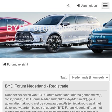
Aanmelden
BYD Forum Nederland
Dit forum is dé plek voor iedereen die rijdt in, geïnteresseerd is
in of nieuwsgierig is naar BYD (Build Your Dreams) – een van
de snelst groeiende elektrische automerken ter wereld.
Forumoverzicht
Taal:
BYD Forum Nederland - Registratie
Door het bezoeken van “BYD Forum Nederland” (hierna genoemd “wij”,
“ons”, “onze”, “BYD Forum Nederland”, “https://byd-forum.nl”), ga je
automatisch akkoord met de voorwaarden. Als je niet akkoord gaat met
deze voorwaarden, bezoek of gebruik “BYD Forum Nederland” dan niet