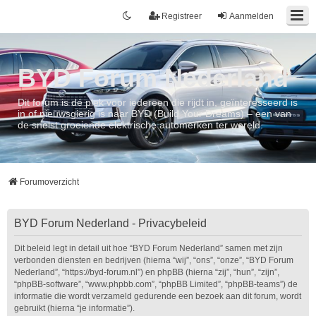
Registreer
Aanmelden
BYD Forum Nederland
Dit forum is dé plek voor iedereen die rijdt in, geïnteresseerd is
in of nieuwsgierig is naar BYD (Build Your Dreams) – een van
de snelst groeiende elektrische automerken ter wereld.
Forumoverzicht
BYD Forum Nederland - Privacybeleid
Dit beleid legt in detail uit hoe “BYD Forum Nederland” samen met zijn
verbonden diensten en bedrijven (hierna “wij”, “ons”, “onze”, “BYD Forum
Nederland”, “https://byd-forum.nl”) en phpBB (hierna “zij”, “hun”, “zijn”,
“phpBB-software”, “www.phpbb.com”, “phpBB Limited”, “phpBB-teams”) de
informatie die wordt verzameld gedurende een bezoek aan dit forum, wordt
gebruikt (hierna “je informatie”).