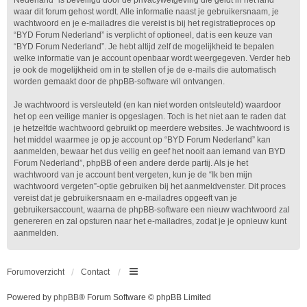
Nederland” is beveiligd door de privacywetgeving die geldt in het land
waar dit forum gehost wordt. Alle informatie naast je gebruikersnaam, je
wachtwoord en je e-mailadres die vereist is bij het registratieproces op
“BYD Forum Nederland” is verplicht of optioneel, dat is een keuze van
“BYD Forum Nederland”. Je hebt altijd zelf de mogelijkheid te bepalen
welke informatie van je account openbaar wordt weergegeven. Verder heb
je ook de mogelijkheid om in te stellen of je de e-mails die automatisch
worden gemaakt door de phpBB-software wil ontvangen.
Je wachtwoord is versleuteld (en kan niet worden ontsleuteld) waardoor
het op een veilige manier is opgeslagen. Toch is het niet aan te raden dat
je hetzelfde wachtwoord gebruikt op meerdere websites. Je wachtwoord is
het middel waarmee je op je account op “BYD Forum Nederland” kan
aanmelden, bewaar het dus veilig en geef het nooit aan iemand van BYD
Forum Nederland”, phpBB of een andere derde partij. Als je het
wachtwoord van je account bent vergeten, kun je de “Ik ben mijn
wachtwoord vergeten”-optie gebruiken bij het aanmeldvenster. Dit proces
vereist dat je gebruikersnaam en e-mailadres opgeeft van je
gebruikersaccount, waarna de phpBB-software een nieuw wachtwoord zal
genereren en zal opsturen naar het e-mailadres, zodat je je opnieuw kunt
aanmelden.
Forumoverzicht
Contact
Powered by
phpBB
® Forum Software © phpBB Limited