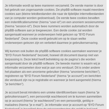
Je informatie wordt op twee manieren verzameld. De eerste manier is door
het gebruik van zogenaamde cookies. De phpBB-software maakt meerdere
cookies aan (kleine tekstbestanden die naar de tijdelijke internetbestanden
van je computer worden gedownload). De eerste twee cookies bevatten
een indentificatienummer (hierna “user-id”) en een anoniem sessienummer
(hierna “session-id”). Deze twee nummers worden automatisch door de
phpBB-software aan je toegewezen. Een derde cookie zal worden
aangemaakt wanneer je onderwerpen hebt gelezen op “BYD Forum
Nederland”. Deze cookie wordt gebruikt om op te slaan welke
onderwerpen gelezen zijn en verbetert daarmee je gebruikerservaring.
Wij kunnen ook buiten de phpBB-software cookies aanmaken wanneer je
“BYD Forum Nederland” bezoekt, hoewel dit document daarop niet van
toepassing is. Deze tekst heeft betrekking op de pagina’s die worden
aangemaakt door de phpBB-software. De tweede manier is waarin wij je
informatie verzamelen door wat je aan ons verstuurt. Dit is onder andere
het plaatsen als een anonieme gebruiker (hierna “anonieme berichten”),
registreren op “BYD Forum Nederland” (hierna “je account”) en berichten
die verstuurd zijn na je registratie en wanneer je bent aangemeld (hierna
“je berichten”).
Je account bevat minstens een unieke identificeerbare naam (hierna “je
gebruikersnaam”), een persoonlijk wachtwoord om te kunnen aanmelden
op je account (hierna “je wachtwoord”) en een persoonlijk, geldig e-
mailadres (hierna “je e-mail”). Je informatie voor je account op “BYD Forum