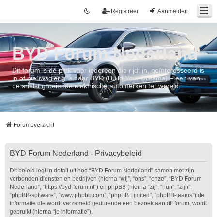
Registreer
Aanmelden
BYD Forum Nederland
Dit forum is dé plek voor iedereen die rijdt in, geïnteresseerd is
in of nieuwsgierig is naar BYD (Build Your Dreams) – een van
de snelst groeiende elektrische automerken ter wereld.
Forumoverzicht
BYD Forum Nederland - Privacybeleid
Dit beleid legt in detail uit hoe “BYD Forum Nederland” samen met zijn
verbonden diensten en bedrijven (hierna “wij”, “ons”, “onze”, “BYD Forum
Nederland”, “https://byd-forum.nl”) en phpBB (hierna “zij”, “hun”, “zijn”,
“phpBB-software”, “www.phpbb.com”, “phpBB Limited”, “phpBB-teams”) de
informatie die wordt verzameld gedurende een bezoek aan dit forum, wordt
gebruikt (hierna “je informatie”).