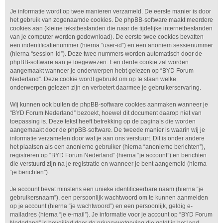
Je informatie wordt op twee manieren verzameld. De eerste manier is door
het gebruik van zogenaamde cookies. De phpBB-software maakt meerdere
cookies aan (kleine tekstbestanden die naar de tijdelijke internetbestanden
van je computer worden gedownload). De eerste twee cookies bevatten
een indentificatienummer (hierna “user-id”) en een anoniem sessienummer
(hierna “session-id”). Deze twee nummers worden automatisch door de
phpBB-software aan je toegewezen. Een derde cookie zal worden
aangemaakt wanneer je onderwerpen hebt gelezen op “BYD Forum
Nederland”. Deze cookie wordt gebruikt om op te slaan welke
onderwerpen gelezen zijn en verbetert daarmee je gebruikerservaring.
Wij kunnen ook buiten de phpBB-software cookies aanmaken wanneer je
“BYD Forum Nederland” bezoekt, hoewel dit document daarop niet van
toepassing is. Deze tekst heeft betrekking op de pagina’s die worden
aangemaakt door de phpBB-software. De tweede manier is waarin wij je
informatie verzamelen door wat je aan ons verstuurt. Dit is onder andere
het plaatsen als een anonieme gebruiker (hierna “anonieme berichten”),
registreren op “BYD Forum Nederland” (hierna “je account”) en berichten
die verstuurd zijn na je registratie en wanneer je bent aangemeld (hierna
“je berichten”).
Je account bevat minstens een unieke identificeerbare naam (hierna “je
gebruikersnaam”), een persoonlijk wachtwoord om te kunnen aanmelden
op je account (hierna “je wachtwoord”) en een persoonlijk, geldig e-
mailadres (hierna “je e-mail”). Je informatie voor je account op “BYD Forum