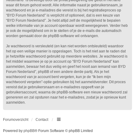
Nederland” is beveiligd door de privacywetgeving die geldt in het land
waar dit forum gehost wordt. Alle informatie naast je gebruikersnaam, je
wachtwoord en je e-mailadres die vereist is bij het registratieproces op
“BYD Forum Nederland” is verplicht of optioneel, dat is een keuze van
“BYD Forum Nederland”. Je hebt altijd zelf de mogelijkheid te bepalen
welke informatie van je account openbaar wordt weergegeven. Verder heb
je ook de mogelijkheid om in te stellen of je de e-mails die automatisch
worden gemaakt door de phpBB-software wil ontvangen.
Je wachtwoord is versleuteld (en kan niet worden ontsleuteld) waardoor
het op een veilige manier is opgeslagen. Toch is het niet aan te raden dat
je hetzelfde wachtwoord gebruikt op meerdere websites. Je wachtwoord is
het middel waarmee je op je account op “BYD Forum Nederland” kan
aanmelden, bewaar het dus veilig en geef het nooit aan iemand van BYD
Forum Nederland”, phpBB of een andere derde partij. Als je het
wachtwoord van je account bent vergeten, kun je de “Ik ben mijn
wachtwoord vergeten”-optie gebruiken bij het aanmeldvenster. Dit proces
vereist dat je gebruikersnaam en e-mailadres opgeeft van je
gebruikersaccount, waarna de phpBB-software een nieuw wachtwoord zal
genereren en zal opsturen naar het e-mailadres, zodat je je opnieuw kunt
aanmelden.
Forumoverzicht
Contact
Powered by
phpBB
® Forum Software © phpBB Limited