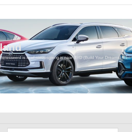
land
geïnteresseerd is in of nieuwsgierig is naar BYD (Build Your Dreams) – 