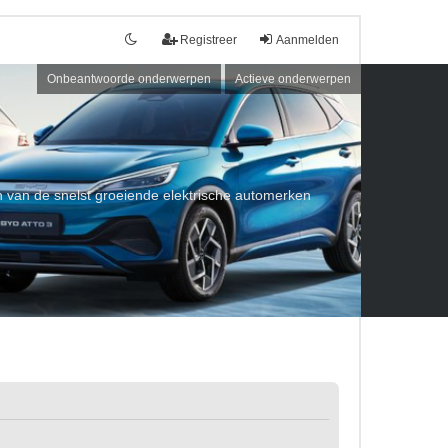
Registreer
Aanmelden
Onbeantwoorde onderwerpen
Actieve onderwerpen
een van de snelst groeiende elektrische automerken