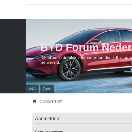
BYD Forum Neder
Dit forum is dé plek voor iedereen die rijdt in, 
ter wereld.
V&A
Zoek
Forumoverzicht
Aanmelden