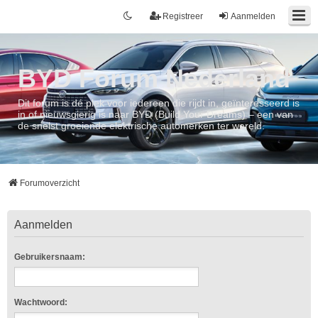
Registreer
Aanmelden
BYD Forum Nederland
Dit forum is dé plek voor iedereen die rijdt in, geïnteresseerd is
in of nieuwsgierig is naar BYD (Build Your Dreams) – een van
de snelst groeiende elektrische automerken ter wereld.
Forumoverzicht
Aanmelden
Gebruikersnaam:
Wachtwoord: