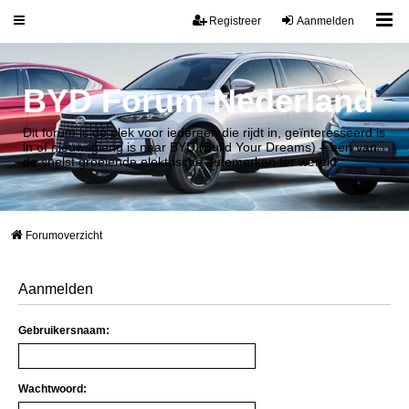
Registreer
Aanmelden
BYD Forum Nederland
Dit forum is dé plek voor iedereen die rijdt in, geïnteresseerd is
in of nieuwsgierig is naar BYD (Build Your Dreams) – een van
de snelst groeiende elektrische automerken ter wereld.
Forumoverzicht
Aanmelden
Gebruikersnaam:
Wachtwoord: