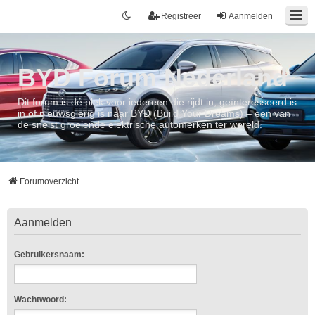
Registreer
Aanmelden
BYD Forum Nederland
Dit forum is dé plek voor iedereen die rijdt in, geïnteresseerd is
in of nieuwsgierig is naar BYD (Build Your Dreams) – een van
de snelst groeiende elektrische automerken ter wereld.
Forumoverzicht
Aanmelden
Gebruikersnaam:
Wachtwoord: