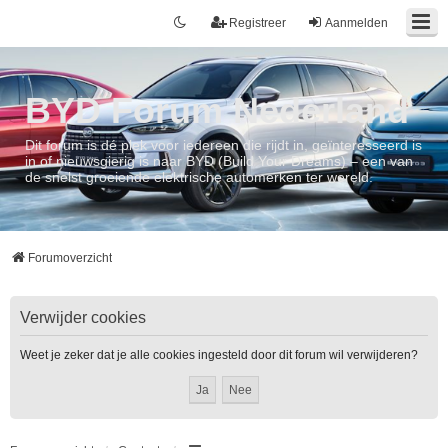
Registreer
Aanmelden
BYD Forum Nederland
Dit forum is dé plek voor iedereen die rijdt in, geïnteresseerd is
in of nieuwsgierig is naar BYD (Build Your Dreams) – een van
de snelst groeiende elektrische automerken ter wereld.
Forumoverzicht
Verwijder cookies
Weet je zeker dat je alle cookies ingesteld door dit forum wil verwijderen?