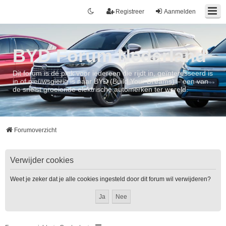
Registreer
Aanmelden
BYD Forum Nederland
Dit forum is dé plek voor iedereen die rijdt in, geïnteresseerd is
in of nieuwsgierig is naar BYD (Build Your Dreams) – een van
de snelst groeiende elektrische automerken ter wereld.
Forumoverzicht
Verwijder cookies
Weet je zeker dat je alle cookies ingesteld door dit forum wil verwijderen?