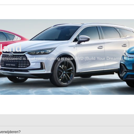
land
geïnteresseerd is in of nieuwsgierig is naar BYD (Build Your Dreams) – 
l verwijderen?