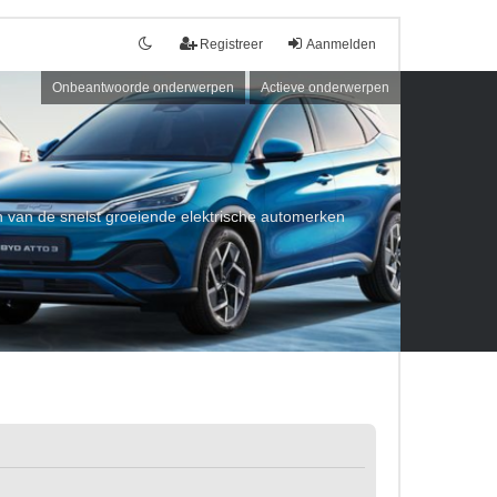
Registreer
Aanmelden
Onbeantwoorde onderwerpen
Actieve onderwerpen
een van de snelst groeiende elektrische automerken