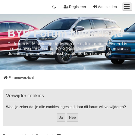
Registreer
Aanmelden
BYD Forum Nederland
Dit forum is dé plek voor iedereen die rijdt in, geïnteresseerd is
in of nieuwsgierig is naar BYD (Build Your Dreams) – een van
de snelst groeiende elektrische automerken ter wereld.
Forumoverzicht
Verwijder cookies
Weet je zeker dat je alle cookies ingesteld door dit forum wil verwijderen?