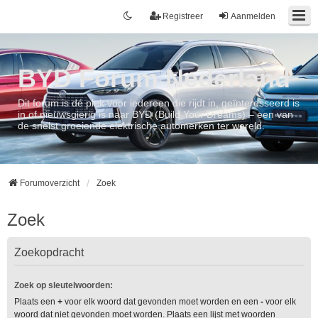
Registreer
Aanmelden
BYD Forum Nederland
Dit forum is dé plek voor iedereen die rijdt in, geïnteresseerd is
in of nieuwsgierig is naar BYD (Build Your Dreams) – een van
de snelst groeiende elektrische automerken ter wereld.
Forumoverzicht
Zoek
Zoek
Zoekopdracht
Zoek op sleutelwoorden:
Plaats een
+
voor elk woord dat gevonden moet worden en een
-
voor elk
woord dat niet gevonden moet worden. Plaats een lijst met woorden