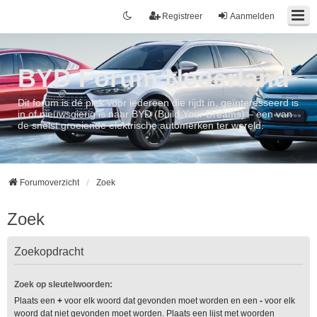
Registreer
Aanmelden
BYD Forum Nederland
Dit forum is dé plek voor iedereen die rijdt in, geïnteresseerd is
in of nieuwsgierig is naar BYD (Build Your Dreams) – een van
de snelst groeiende elektrische automerken ter wereld.
Forumoverzicht
Zoek
Zoek
Zoekopdracht
Zoek op sleutelwoorden:
Plaats een
+
voor elk woord dat gevonden moet worden en een
-
voor elk
woord dat niet gevonden moet worden. Plaats een lijst met woorden