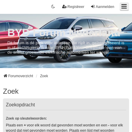
Registreer
Aanmelden
BYD Forum Nederland
Dit forum is dé plek voor iedereen die rijdt in, geïnteresseerd is
in of nieuwsgierig is naar BYD (Build Your Dreams) – een van
de snelst groeiende elektrische automerken ter wereld.
Forumoverzicht
Zoek
Zoek
Zoekopdracht
Zoek op sleutelwoorden:
Plaats een
+
voor elk woord dat gevonden moet worden en een
-
voor elk
woord dat niet gevonden moet worden. Plaats een lijst met woorden