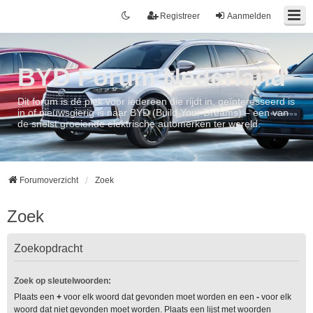
Registreer
Aanmelden
BYD Forum Nederland
Dit forum is dé plek voor iedereen die rijdt in, geïnteresseerd is
in of nieuwsgierig is naar BYD (Build Your Dreams) – een van
de snelst groeiende elektrische automerken ter wereld.
Forumoverzicht
Zoek
Zoek
Zoekopdracht
Zoek op sleutelwoorden:
Plaats een
+
voor elk woord dat gevonden moet worden en een
-
voor elk
woord dat niet gevonden moet worden. Plaats een lijst met woorden