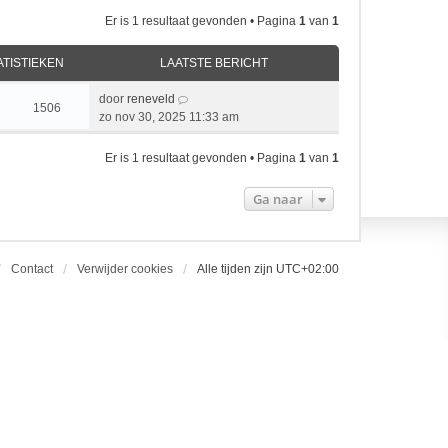
Er is 1 resultaat gevonden • Pagina
1
van
1
ATISTIEKEN
LAATSTE BERICHT
door
reneveld
1506
zo nov 30, 2025 11:33 am
Er is 1 resultaat gevonden • Pagina
1
van
1
Ga naar
Contact
Verwijder cookies
Alle tijden zijn
UTC+02:00