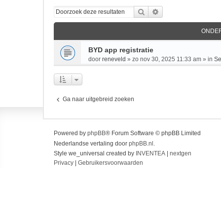
Zoek
Uitgebreid zoeken
ONDE
BYD app registratie
door
reneveld
»
zo nov 30, 2025 11:33 am
» in
Se
Ga naar uitgebreid zoeken
Powered by
phpBB
® Forum Software © phpBB Limited
Nederlandse vertaling door
phpBB.nl
.
Style we_universal created by
INVENTEA
|
nextgen
Privacy
|
Gebruikersvoorwaarden