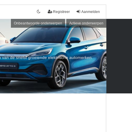
Registreer
Aanmelden
Onbeantwoorde onderwerpen
Actieve onderwerpen
een van de snelst groeiende elektrische automerken