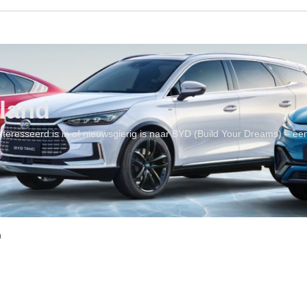
land
geïnteresseerd is in of nieuwsgierig is naar BYD (Build Your Dreams) – 
n