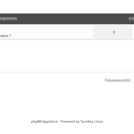
RWERPEN
ST
0
alion 7
Forumoverzicht
phpBB Appliance
- Powered by
TurnKey Linux