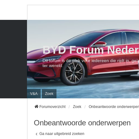
BYD Forum Neder
Dit forum is dé plek voor iedereen die rijdt in, 
ter wereld.
V&A
Zoek
Forumoverzicht
Zoek
Onbeantwoorde onderwerpe
Onbeantwoorde onderwerpen
Ga naar uitgebreid zoeken