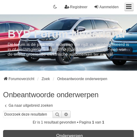
Registreer
Aanmelden
BYD Forum Nederland
Dit forum is dé plek voor iedereen die rijdt in, geïnteresseerd is
in of nieuwsgierig is naar BYD (Build Your Dreams) – een van
de snelst groeiende elektrische automerken ter wereld.
Forumoverzicht
Zoek
Onbeantwoorde onderwerpen
Onbeantwoorde onderwerpen
Ga naar uitgebreid zoeken
Zoek
Uitgebreid zoeken
Er is 1 resultaat gevonden • Pagina
1
van
1
Onderwerpen