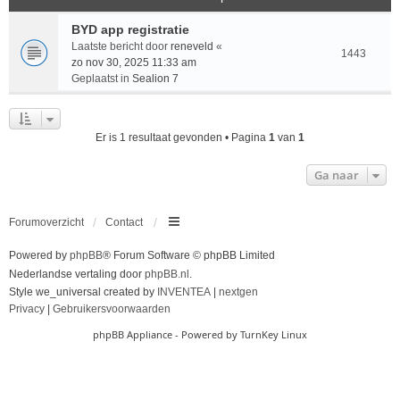
BYD app registratie
Laatste bericht door
reneveld
«
1443
zo nov 30, 2025 11:33 am
Geplaatst in
Sealion 7
Er is 1 resultaat gevonden • Pagina
1
van
1
Ga naar
Forumoverzicht
Contact
Powered by
phpBB
® Forum Software © phpBB Limited
Nederlandse vertaling door
phpBB.nl
.
Style we_universal created by
INVENTEA
|
nextgen
Privacy
|
Gebruikersvoorwaarden
phpBB Appliance
- Powered by
TurnKey Linux