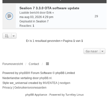
Sealion 7 3.3.0 OTA software update
Laatste bericht door
Erik
«
29
ma aug 03, 2026 4:29 pm
Geplaatst in
Sealion 7
Reacties:
1
Er is 1 resultaat gevonden • Pagina
1
van
1
Ga naar
Forumoverzicht
Contact
Powered by
phpBB
® Forum Software © phpBB Limited
Nederlandse vertaling door
phpBB.nl
.
Style we_universal created by
INVENTEA
|
nextgen
Privacy
|
Gebruikersvoorwaarden
phpBB Appliance
- Powered by
TurnKey Linux