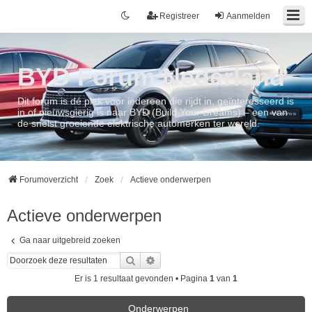
Registreer
Aanmelden
BYD Forum Nederland
Dit forum is dé plek voor iedereen die rijdt in, geïnteresseerd is
in of nieuwsgierig is naar BYD (Build Your Dreams) – een van
de snelst groeiende elektrische automerken ter wereld.
Forumoverzicht
Zoek
Actieve onderwerpen
Actieve onderwerpen
Ga naar uitgebreid zoeken
Zoek
Uitgebreid zoeken
Er is 1 resultaat gevonden • Pagina
1
van
1
Onderwerpen