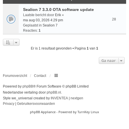
Sealion 7 3.3.0 OTA software update
Laatste bericht door
Erik
«
28
ma aug 03, 2026 4:29 pm
Geplaatst in
Sealion 7
Reacties:
1
Er is 1 resultaat gevonden • Pagina
1
van
1
Ga naar
Forumoverzicht
Contact
Powered by
phpBB
® Forum Software © phpBB Limited
Nederlandse vertaling door
phpBB.nl
.
Style we_universal created by
INVENTEA
|
nextgen
Privacy
|
Gebruikersvoorwaarden
phpBB Appliance
- Powered by
TurnKey Linux