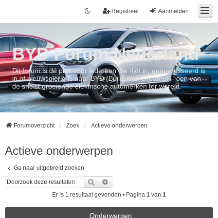
Registreer
Aanmelden
BYD Forum Nederland
Dit forum is dé plek voor iedereen die rijdt in, geïnteresseerd is
in of nieuwsgierig is naar BYD (Build Your Dreams) – een van
de snelst groeiende elektrische automerken ter wereld.
Forumoverzicht
Zoek
Actieve onderwerpen
Actieve onderwerpen
Ga naar uitgebreid zoeken
Zoek
Uitgebreid zoeken
Er is 1 resultaat gevonden • Pagina
1
van
1
Onderwerpen