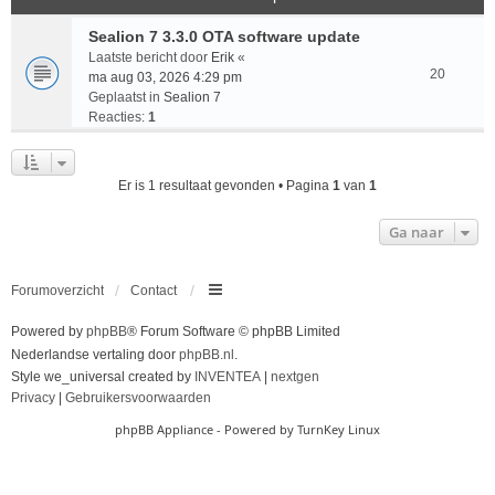
Sealion 7 3.3.0 OTA software update
Laatste bericht door
Erik
«
20
ma aug 03, 2026 4:29 pm
Geplaatst in
Sealion 7
Reacties:
1
Er is 1 resultaat gevonden • Pagina
1
van
1
Ga naar
Forumoverzicht
Contact
Powered by
phpBB
® Forum Software © phpBB Limited
Nederlandse vertaling door
phpBB.nl
.
Style we_universal created by
INVENTEA
|
nextgen
Privacy
|
Gebruikersvoorwaarden
phpBB Appliance
- Powered by
TurnKey Linux