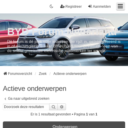
Registreer
Aanmelden
BYD Forum Nederland
Dit forum is dé plek voor iedereen die rijdt in, geïnteresseerd is
in of nieuwsgierig is naar BYD (Build Your Dreams) – een van
de snelst groeiende elektrische automerken ter wereld.
Forumoverzicht
Zoek
Actieve onderwerpen
Actieve onderwerpen
Ga naar uitgebreid zoeken
Zoek
Uitgebreid zoeken
Er is 1 resultaat gevonden • Pagina
1
van
1
Onderwerpen