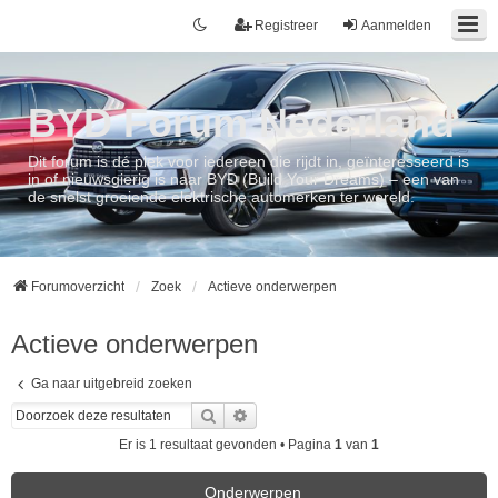
Registreer
Aanmelden
BYD Forum Nederland
Dit forum is dé plek voor iedereen die rijdt in, geïnteresseerd is
in of nieuwsgierig is naar BYD (Build Your Dreams) – een van
de snelst groeiende elektrische automerken ter wereld.
Forumoverzicht
Zoek
Actieve onderwerpen
Actieve onderwerpen
Ga naar uitgebreid zoeken
Zoek
Uitgebreid zoeken
Er is 1 resultaat gevonden • Pagina
1
van
1
Onderwerpen