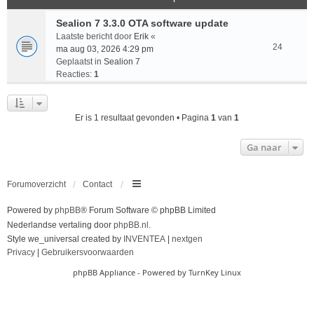
Sealion 7 3.3.0 OTA software update
Laatste bericht door
Erik
«
24
ma aug 03, 2026 4:29 pm
Geplaatst in
Sealion 7
Reacties:
1
Er is 1 resultaat gevonden • Pagina
1
van
1
Ga naar
Forumoverzicht
Contact
Powered by
phpBB
® Forum Software © phpBB Limited
Nederlandse vertaling door
phpBB.nl
.
Style we_universal created by
INVENTEA
|
nextgen
Privacy
|
Gebruikersvoorwaarden
phpBB Appliance
- Powered by
TurnKey Linux