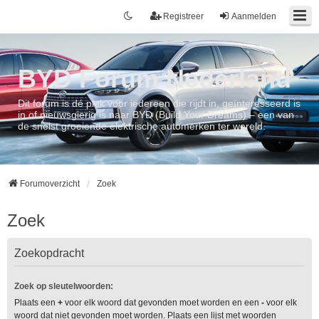
Registreer
Aanmelden
BYD Forum Nederland
Dit forum is dé plek voor iedereen die rijdt in, geïnteresseerd is
in of nieuwsgierig is naar BYD (Build Your Dreams) – een van
de snelst groeiende elektrische automerken ter wereld.
Forumoverzicht
Zoek
Zoek
Zoekopdracht
Zoek op sleutelwoorden:
Plaats een
+
voor elk woord dat gevonden moet worden en een
-
voor elk
woord dat niet gevonden moet worden. Plaats een lijst met woorden