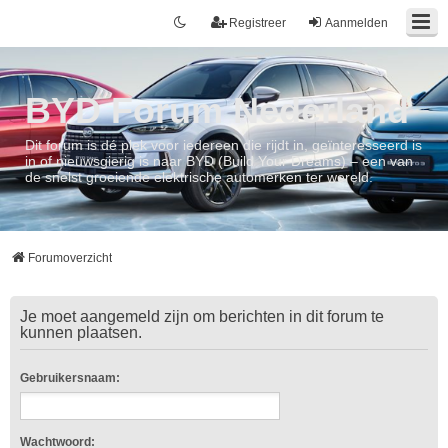
Registreer
Aanmelden
BYD Forum Nederland
Dit forum is dé plek voor iedereen die rijdt in, geïnteresseerd is
in of nieuwsgierig is naar BYD (Build Your Dreams) – een van
de snelst groeiende elektrische automerken ter wereld.
Forumoverzicht
Je moet aangemeld zijn om berichten in dit forum te
kunnen plaatsen.
Gebruikersnaam:
Wachtwoord: