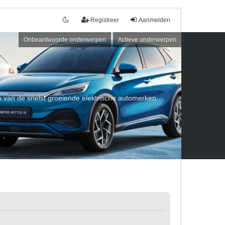
Registreer
Aanmelden
Onbeantwoorde onderwerpen
Actieve onderwerpen
een van de snelst groeiende elektrische automerken