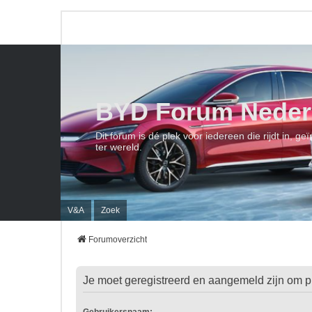
BYD Forum Neder
Dit forum is dé plek voor iedereen die rijdt in, 
ter wereld.
V&A
Zoek
Forumoverzicht
Je moet geregistreerd en aangemeld zijn om pr