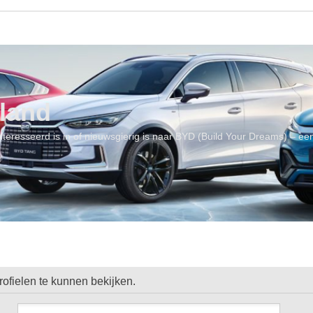
land
geïnteresseerd is in of nieuwsgierig is naar BYD (Build Your Dreams) – 
ofielen te kunnen bekijken.