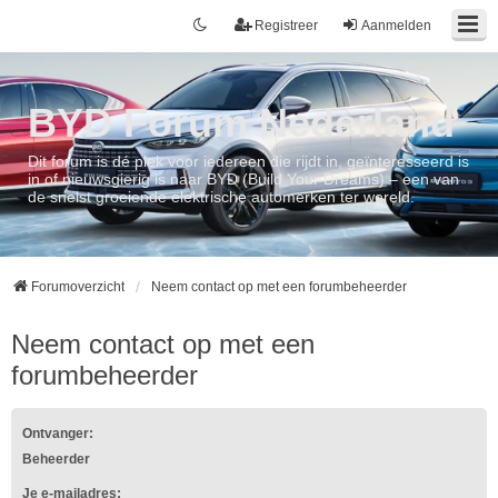
Registreer
Aanmelden
BYD Forum Nederland
Dit forum is dé plek voor iedereen die rijdt in, geïnteresseerd is
in of nieuwsgierig is naar BYD (Build Your Dreams) – een van
de snelst groeiende elektrische automerken ter wereld.
Forumoverzicht
Neem contact op met een forumbeheerder
Neem contact op met een
forumbeheerder
Ontvanger:
Beheerder
Je e-mailadres: