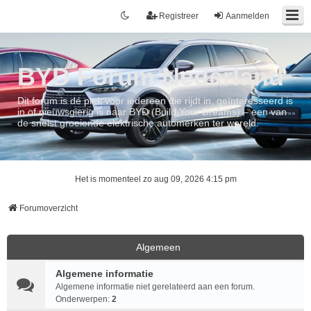
Registreer
Aanmelden
BYD Forum Nederland
Dit forum is dé plek voor iedereen die rijdt in, geïnteresseerd is
in of nieuwsgierig is naar BYD (Build Your Dreams) – een van
de snelst groeiende elektrische automerken ter wereld.
Het is momenteel zo aug 09, 2026 4:15 pm
Forumoverzicht
Algemeen
Algemene informatie
Algemene informatie niet gerelateerd aan een forum.
Onderwerpen:
2