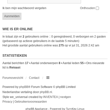
Ik ben mijn wachtwoord vergeten
Onthouden
WIE IS ER ONLINE
In totaal zijn er
2
gebruikers online :: 0 geregistreerd, 0 verborgen en 2 gasten
(gebaseerd op actieve gebruikers in de laatste 5 minuten)
Het grootste aantal gebruikers online was
275
op vr jul 31, 2026 2:42 am
STATISTIEKEN
Aantal berichten
17
• Aantal onderwerpen
8
• Aantal leden
55
• Ons nieuwste
lid is
Retoast
Forumoverzicht
Contact
Powered by
phpBB
® Forum Software © phpBB Limited
Nederlandse vertaling door
phpBB.nl
.
Style we_universal created by
INVENTEA
|
nextgen
Privacy
|
Gebruikersvoorwaarden
phpBB Appliance
- Powered by
TurnKey Linux