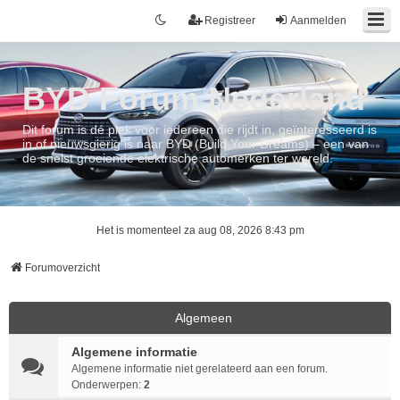
Registreer
Aanmelden
BYD Forum Nederland
Dit forum is dé plek voor iedereen die rijdt in, geïnteresseerd is
in of nieuwsgierig is naar BYD (Build Your Dreams) – een van
de snelst groeiende elektrische automerken ter wereld.
Het is momenteel za aug 08, 2026 8:43 pm
Forumoverzicht
Algemeen
Algemene informatie
Algemene informatie niet gerelateerd aan een forum.
Onderwerpen:
2