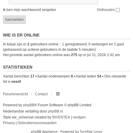
Ik ben mijn wachtwoord vergeten
Onthouden
WIE IS ER ONLINE
In totaal zijn er
2
gebruikers online :: 1 geregistreerd, 0 verborgen en 1 gast
(gebaseerd op actieve gebruikers in de laatste 5 minuten)
Het grootste aantal gebruikers online was
275
op vr jul 31, 2026 2:42 am
STATISTIEKEN
Aantal berichten
17
• Aantal onderwerpen
8
• Aantal leden
54
• Ons nieuwste
lid is
veenf
Forumoverzicht
Contact
Powered by
phpBB
® Forum Software © phpBB Limited
Nederlandse vertaling door
phpBB.nl
.
Style we_universal created by
INVENTEA
|
nextgen
Privacy
|
Gebruikersvoorwaarden
phpBB Appliance
- Powered by
TurnKey Linux