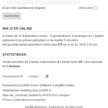
Ik ben mijn wachtwoord vergeten
Onthouden
WIE IS ER ONLINE
In totaal zijn er
3
gebruikers online :: 0 geregistreerd, 0 verborgen en 3 gasten
(gebaseerd op actieve gebruikers in de laatste 5 minuten)
Het grootste aantal gebruikers online was
275
op vr jul 31, 2026 2:42 am
STATISTIEKEN
Aantal berichten
17
• Aantal onderwerpen
8
• Aantal leden
55
• Ons nieuwste
lid is
Retoast
Forumoverzicht
Contact
Powered by
phpBB
® Forum Software © phpBB Limited
Nederlandse vertaling door
phpBB.nl
.
Style we_universal created by
INVENTEA
|
nextgen
Privacy
|
Gebruikersvoorwaarden
phpBB Appliance
- Powered by
TurnKey Linux