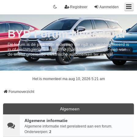
Registreer
Aanmelden
BYD Forum Nederland
Dit forum is dé plek voor iedereen die rijdt in, geïnteresseerd is
in of nieuwsgierig is naar BYD (Build Your Dreams) – een van
de snelst groeiende elektrische automerken ter wereld.
Het is momenteel ma aug 10, 2026 5:21 am
Forumoverzicht
Algemeen
Algemene informatie
Algemene informatie niet gerelateerd aan een forum.
Onderwerpen:
2